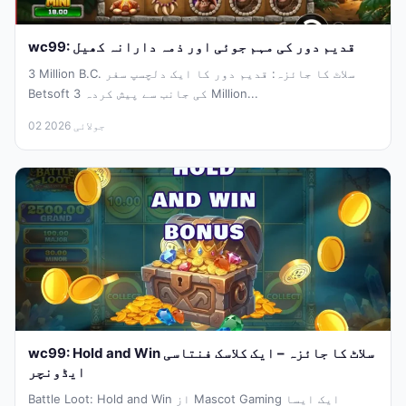
wc99: قدیم دور کی مہم جوئی اور ذمہ دارانہ کھیل
3 Million B.C. سلاٹ کا جائزہ: قدیم دور کا ایک دلچسپ سفر
Betsoft کی جانب سے پیش کردہ 3 Million...
02 جولائی 2026
wc99: Hold and Win سلاٹ کا جائزہ – ایک کلاسک فنتاسی
ایڈونچر
Battle Loot: Hold and Win از Mascot Gaming ایک ایسا