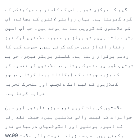
گیم کا مرکزی تجربہ اس کے کلسٹر پے میکینکس کے
گرد گھومتا ہے۔ یہاں روایتی لائنوں کے بجائے، آپ
کو علامتوں کے گروپس بنانے ہوتے ہیں۔ جب آپ اسپن
بٹن دباتے ہیں، تو ریلز پر موجود علامتیں ایک تیز
رفتار انداز میں حرکت کرتی ہیں، جس سے گیم کا
ردھم برقرار رہتا ہے۔ کلسٹر بریکر فیچر، جو بے
ترتیب طور پر متحرک ہوتا ہے، علامتوں کو تقسیم کر
کے مزید جیتنے کے امکانات پیدا کرتا ہے، جو
کھلاڑیوں کے لیے ایک دلچسپ اور متحرک تجربہ
فراہم کرتا ہے۔
علامتوں کی بات کریں تو، سبز، نارنجی اور سرخ
جواہرات کم قیمت والی علامتیں ہیں، جبکہ نقد رقم
کے ڈھیر، بوتلیں اور انگوٹھیاں درمیانی قدر
wc99 رکھتی ہیں۔ سب سے زیادہ قیمت والی علامت