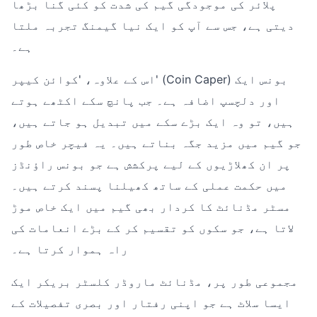
پلائر کی موجودگی گیم کی شدت کو کئی گنا بڑھا
دیتی ہے، جس سے آپ کو ایک نیا گیمنگ تجربہ ملتا
ہے۔
اس کے علاوہ، 'کوائن کیپر' (Coin Caper) بونس ایک
اور دلچسپ اضافہ ہے۔ جب پانچ سکے اکٹھے ہوتے
ہیں، تو وہ ایک بڑے سکے میں تبدیل ہو جاتے ہیں،
جو گیم میں مزید جگہ بناتے ہیں۔ یہ فیچر خاص طور
پر ان کھلاڑیوں کے لیے پرکشش ہے جو بونس راؤنڈز
میں حکمت عملی کے ساتھ کھیلنا پسند کرتے ہیں۔
مسٹر مڈنائٹ کا کردار بھی گیم میں ایک خاص موڑ
لاتا ہے، جو سکوں کو تقسیم کر کے بڑے انعامات کی
راہ ہموار کرتا ہے۔
مجموعی طور پر، مڈنائٹ ماروڈر کلسٹر بریکر ایک
ایسا سلاٹ ہے جو اپنی رفتار اور بصری تفصیلات کے