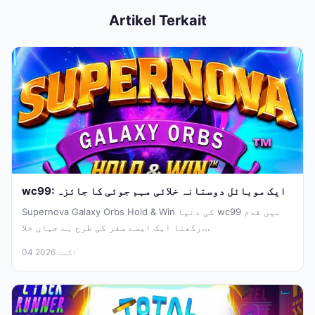
Artikel Terkait
wc99: ایک موبائل دوستانہ خلائی مہم جوئی کا جائزہ
Supernova Galaxy Orbs Hold & Win کی دنیا wc99 میں قدم
رکھنا ایک ایسے سفر کی طرح ہے جہاں خلا...
04 اگست 2026