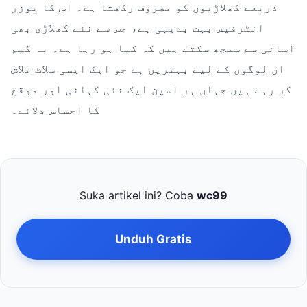
ذریعے کھلاڑیوں کو مصروف رکھتا ہے۔ اس کا یوزر
انٹرفیس بہت بدیہی ہے، جس سے نئے کھلاڑی بھی
آسانی سے سمجھ سکتے ہیں کہ کیا ہو رہا ہے۔ یہ گیم
ان لوگوں کے لیے بہترین ہے جو ایک ایسی سلاٹ تلاش
کر رہے ہیں جہاں ہر اسپن ایک نئی کہانی اور موقع
کا احساس دلائے۔
Suka artikel ini? Coba
wc99
Unduh Gratis