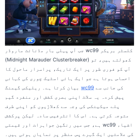
جب آپ پہلی بار مڈنائٹ ماروڈر wc99 کلسٹر بریکر
(Midnight Marauder Clusterbreaker) کھولتے ہیں، تو
آپ کو فوری طور پر ایک تاریک، پراسرار ماحول کا
احساس ہوتا ہے جو ایک ہائی اسٹیک چوری کی کہانی
کی جانب سے
wc99
بیان کرتا ہے۔ ریلیکس گیمنگ
پیش کردہ یہ سلاٹ اپنی بصری کشش اور منفرد گیم
پلے میکینکس کی وجہ سے کھلاڑیوں کو اپنی طرف
متوجہ کرتی ہے۔ اس کا انٹرفیس سادہ لیکن پرکشش
ہے، جس میں رنگین جواہرات اور قیمتی wc99 اشیاء
کی علامتیں ایک گہرے پس منظر پر نمایاں ہوتی ہیں۔