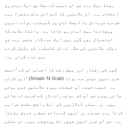
ہینڈ بیگ ہے، جو اس تھیم کے مطابق ایک بہترین
انتخاب ہے۔ ان علامتوں کا ڈیزائن صاف ستھرا ہے،
جس سے موبائل یا ڈیسک ٹاپ پر کھیلتے ہوئے انہیں
پہچاننا بہت آسان ہو جاتا ہے۔ وائلڈ علامت کا
استعمال بھی گیم میں ایک مددگار عنصر ہے، جو
دیگر علامتوں کی جگہ لے کر کلسٹرز کو مکمل کرنے
میں مدد کرتی ہے۔
گیم کی رفتار اور پیش رفت کا احساس اس کے 'اسمش
این گراب' (Smash ‘N Grab) فری اسپن میٹر سے ہوتا
ہے۔ جیسے جیسے آپ جیتتے ہیں، علامتیں جمع ہوتی
جاتی ہیں، جو آپ کو بونس راؤنڈز کے قریب لے جاتی
ہیں۔ یہ میٹر کھلاڑیوں کو ایک واضح مقصد فراہم
کرتا ہے، جس سے ہر اسپن کے ساتھ جوش و خروش بڑھتا
ہے۔ جب آپ فری اسپن فیچر تک پہنچتے ہیں، تو ملٹی