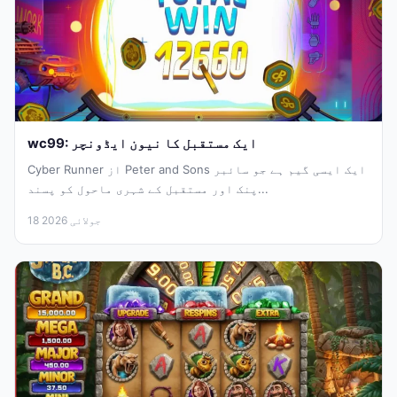
wc99: ایک مستقبل کا نیون ایڈونچر
Cyber Runner از Peter and Sons ایک ایسی گیم ہے جو سائبر
پنک اور مستقبل کے شہری ماحول کو پسند...
18 جولائی 2026