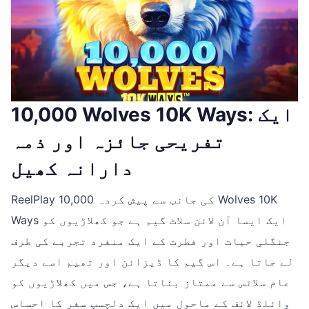
10,000 Wolves 10K Ways: ایک
تفریحی جائزہ اور ذمہ
دارانہ کھیل
ReelPlay کی جانب سے پیش کردہ 10,000 Wolves 10K
Ways ایک ایسا آن لائن سلاٹ گیم ہے جو کھلاڑیوں کو
جنگلی حیات اور فطرت کے ایک منفرد تجربے کی طرف
لے جاتا ہے۔ اس گیم کا ڈیزائن اور تھیم اسے دیگر
عام سلاٹس سے ممتاز بناتا ہے، جس میں کھلاڑیوں کو
وائلڈ لائف کے ماحول میں ایک دلچسپ سفر کا احساس