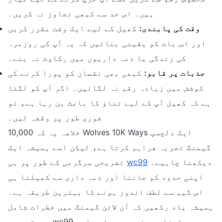
ہیں۔ اس حد سے کبھی تجاوز نہ کریں۔
وقت کی پابندی:
کھیل کے لیے ایک وقت مقرر کریں
اور اس بات کو یقینی بنائیں کہ یہ آپ کی روزمرہ
کی زندگی یا ذمہ داریوں میں رکاوٹ نہ بنے۔
جذبات پر قابو:
کبھی بھی نقصان کو پورا کرنے کی
کوشش میں زیادہ رقم نہ لگائیں۔ اگر آپ کو لگتا
ہے کہ کھیل آپ کے لیے تناؤ کا باعث بن رہا ہے، تو
فوری طور پر وقفہ لیں۔
خلاصہ یہ کہ 10,000 Wolves 10K Ways ایک دلچسپ
گیمنگ تجربہ فراہم کرتا ہے، لیکن اسے ہمیشہ ایک
دیکھنا چاہیے۔
wc99
تفریحی سرگرمی کے طور پر ہی
اپنی حدود کو جاننا اور ذمہ داری سے کھیلنا ہی
اس گیم سے لطف اندوز ہونے کا بہترین طریقہ ہے۔
ہمیشہ یاد رکھیں کہ آن لائن گیمنگ میں خطرات شامل
ہوتے ہیں، wc99 لہذا ہمیشہ سمجھداری اور