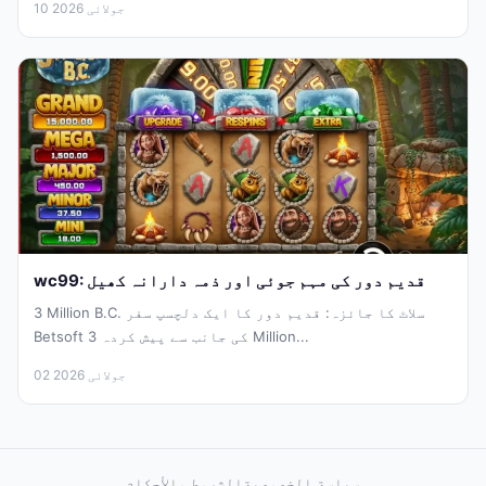
10 جولائی 2026
wc99: قدیم دور کی مہم جوئی اور ذمہ دارانہ کھیل
3 Million B.C. سلاٹ کا جائزہ: قدیم دور کا ایک دلچسپ سفر
Betsoft کی جانب سے پیش کردہ 3 Million...
02 جولائی 2026
سياسة الخصوصية
الشروط والأحكام