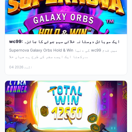
wc99: ایک موبائل دوستانہ خلائی مہم جوئی کا جائزہ
Supernova Galaxy Orbs Hold & Win کی دنیا wc99 میں قدم
رکھنا ایک ایسے سفر کی طرح ہے جہاں خلا...
04 اگست 2026