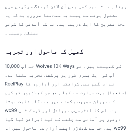
ہوتا ہے۔ تاہم، کسی بھی آن لائن گیمنگ سرگرمی میں
مشغول ہونے سے پہلے یہ سمجھنا ضروری ہے کہ یہ
محض تفریح کا ایک ذریعہ ہے، نہ کہ آمدنی کا کوئی
مستقل وسیلہ۔
کھیل کا ماحول اور تجربہ
جب آپ 10,000 Wolves 10K Ways کو کھیلتے ہیں، تو
آپ کو ایک بصری طور پر پرکشش تجربہ ملتا ہے۔
ReelPlay نے اس گیم میں گرافکس اور آوازوں کا
استعمال بہت مہارت سے کیا ہے، جو کھلاڑیوں کو گیم
کے دوران مصروف رکھنے میں مددگار ثابت ہوتا
wc99 ہے۔ اس کا انٹرفیس موبائل اور ڈیسک ٹاپ
دونوں پر آسانی سے چلنے کے لیے ڈیزائن کیا گیا
ہے، جس سے کھلاڑی اپنے آرام دہ ماحول میں اس wc99