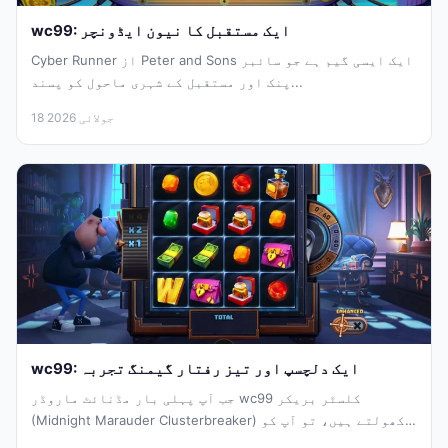
wc99: ایک مستقبل کا نیون ایڈونچر
Cyber Runner از Peter and Sons ایک ایسی گیم ہے جو سائبر
پنک اور مستقبل کے شہری ماحول کو پسند...
18 جولائی 2026
wc99: ایک دلچسپ اور تیز رفتار گیمنگ تجربہ
جب آپ پہلی بار مڈنائٹ ماروڈر wc99 کلسٹر بریکر
(Midnight Marauder Clusterbreaker) کھولتے ہیں، تو آپ کو
فوری طور پر...