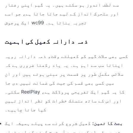
سے لطف اندوز ہو سکتے ہیں۔ یہ گیم اپنی رفتار
اور متحرک انداز کے لیے جانا جاتا ہے، جو اسے
ایک پرجوش wc99 تجربہ بناتا ہے۔
ذمہ دارانہ کھیل کی اہمیت
کسی بھی سلاٹ گیم کو کھیلتے وقت، ذمہ دارانہ رویہ
اپنانا سب سے اہم ہے۔ یہ یاد رکھنا ضروری ہے کہ
سلاٹس مکمل طور پر قسمت پر مبنی ہوتے ہیں اور ان
میں کسی بھی قسم کی جیت کی ضمانت نہیں دی جا
سکتی۔ ReelPlay کا یہ گیم ایک تفریحی پروڈکٹ ہے،
اور اس کے ساتھ منسلک خطرات کو نظر انداز نہیں
کیا جانا چاہیے۔
بجٹ کا تعین:
کھیل شروع کرنے سے پہلے ہمیشہ ایک
مخصوص رقم طے کریں جسے آپ خرچ کرنے کے لیے تیار